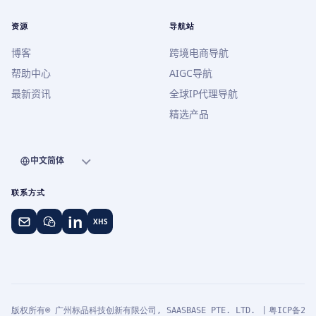
资源
导航站
博客
跨境电商导航
帮助中心
AIGC导航
最新资讯
全球IP代理导航
精选产品
中文简体
联系方式
in
XHS
版权所有© 广州标品科技创新有限公司, SAASBASE PTE. LTD. 丨
粤ICP备202