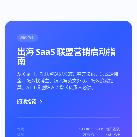
精选指南
出海 SaaS 联盟营销启动指
南
从 0 到 1，把联盟跑起来的完整方法论：怎么定佣
金、怎么找博主、怎么写英文外联、怎么追踪结
算。AI 工具创始人 / 增长负责人必读。
阅读指南 →
作者
PartnerShare 增长团队
类型
方法论 · 可下载 PDF