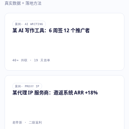
真实数据 + 落地方法
案例
· AI WRITING
某 AI 写作工具：6 周签 12 个推广者
40+ 外联 · 19 天首单
案例
· PROXY IP
某代理 IP 服务商：邀返系统 ARR +18%
老带新 · 二级返利