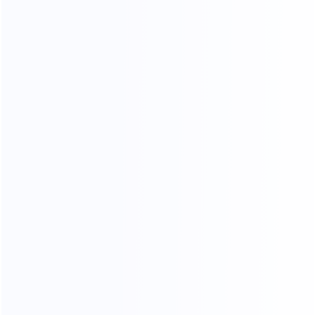
如需查看合作伙伴的提现申请及追踪每笔提现的处
理状态，可前往【提现管理】页面 顶部提供清晰的
导航栏，可快速筛选不...