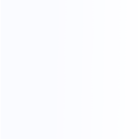
推广者管理
推广者管理页面是用于集中管理所有推广者的后台
模块。在该页面中，品牌主可以统一查看推广者的
基本信息、推广数据及佣...
合作伙伴支持的提现方式
我们支持 Card、PayPal、USDT 和 支付宝 四种提现
方式。不同版本可使用的提现方式有所不同
查询合作伙伴提现状态