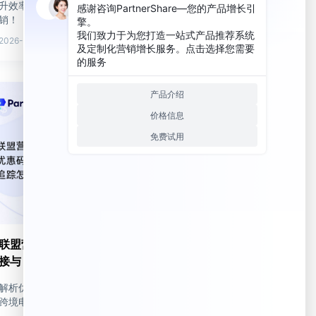
升效率，入驻PartnerShare开启10%佣金分
销！
2026-07-23
联盟营销归因方式对比：优惠码、联盟链
接与 S2S 追踪怎么选？
解析优惠码、联盟链接与S2S追踪归因，助力
跨境电商和SaaS精准联盟营销。